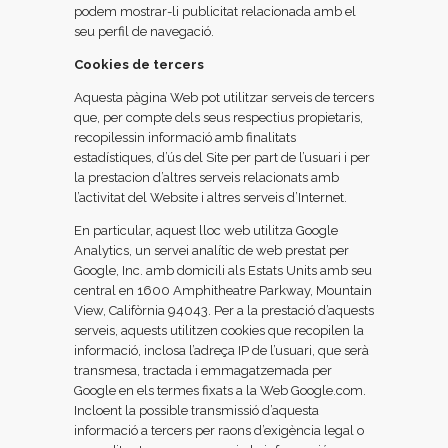
podem mostrar-li publicitat relacionada amb el
seu perfil de navegació.
Cookies de tercers
Aquesta pàgina Web pot utilitzar serveis de tercers
que, per compte dels seus respectius propietaris,
recopilessin informació amb finalitats
estadístiques, d’ús del Site per part de l’usuari i per
la prestacion d’altres serveis relacionats amb
l’activitat del Website i altres serveis d’Internet.
En particular, aquest lloc web utilitza Google
Analytics, un servei analític de web prestat per
Google, Inc. amb domicili als Estats Units amb seu
central en 1600 Amphitheatre Parkway, Mountain
View, Califòrnia 94043. Per a la prestació d’aquests
serveis, aquests utilitzen cookies que recopilen la
informació, inclosa l’adreça IP de l’usuari, que serà
transmesa, tractada i emmagatzemada per
Google en els termes fixats a la Web Google.com.
Incloent la possible transmissió d’aquesta
informació a tercers per raons d’exigència legal o