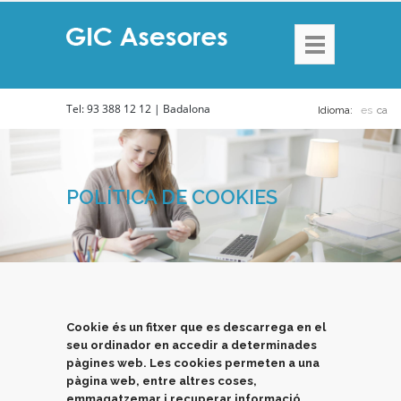
Tel: 93 388 12 12 | Badalona
Idioma:
es
ca
POLÍTICA DE COOKIES
Cookie és un fitxer que es descarrega en el
seu ordinador en accedir a determinades
pàgines web. Les cookies permeten a una
pàgina web, entre altres coses,
emmagatzemar i recuperar informació