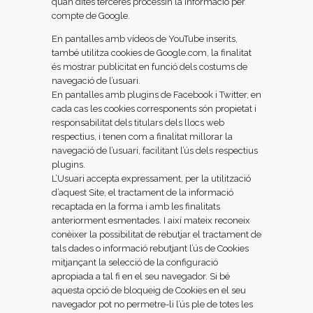
quan dites terceres processin la informació per
compte de Google.
En pantalles amb vídeos de YouTube inserits,
també utilitza cookies de Google.com, la finalitat
és mostrar publicitat en funció dels costums de
navegació de l’usuari.
En pantalles amb plugins de Facebook i Twitter, en
cada cas les cookies corresponents són propietat i
responsabilitat dels titulars dels llocs web
respectius, i tenen com a finalitat millorar la
navegació de l’usuari, facilitant l’ús dels respectius
plugins.
L’Usuari accepta expressament, per la utilització
d’aquest Site, el tractament de la informació
recaptada en la forma i amb les finalitats
anteriorment esmentades. I així mateix reconeix
conèixer la possibilitat de rebutjar el tractament de
tals dades o informació rebutjant l’ús de Cookies
mitjançant la selecció de la configuració
apropiada a tal fi en el seu navegador. Si bé
aquesta opció de bloqueig de Cookies en el seu
navegador pot no permetre-li l’ús ple de totes les