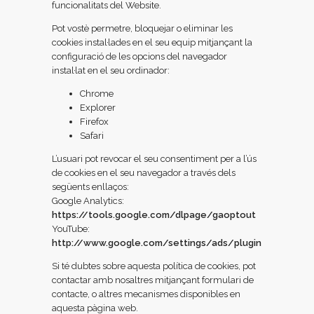
funcionalitats del Website.
Pot vostè permetre, bloquejar o eliminar les
cookies instal·lades en el seu equip mitjançant la
configuració de les opcions del navegador
instal·lat en el seu ordinador:
Chrome
Explorer
Firefox
Safari
L’usuari pot revocar el seu consentiment per a l’ús
de cookies en el seu navegador a través dels
següents enllaços:
Google Analytics:
https://tools.google.com/dlpage/gaoptout
YouTube:
http://www.google.com/settings/ads/plugin
Si té dubtes sobre aquesta política de cookies, pot
contactar amb nosaltres mitjançant formulari de
contacte, o altres mecanismes disponibles en
aquesta pàgina web.