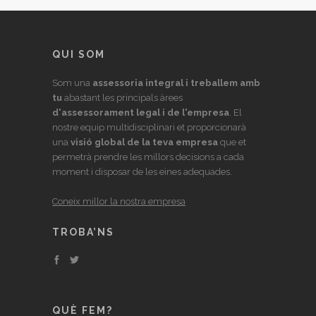
QUI SOM
Som una
assessoria integral i treballem amb
tu
abastant les principals àrees
d'assessorament legal i de l'empresa
. El
nostre equip multidisciplinari et proporcionarà
una
visió global de la teva empresa
que et
permetrà prendre les millors decisions a cada
moment i disposar de les eines adequades.
Coneix millor la nostra empresa
TROBA’NS
QUÈ FEM?