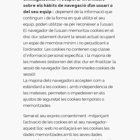
sobre els hàbits de navegació d’un usuari o
del seu equip
i, depenent de la informació que
continguin i de la forma en què utilitzi el seu
equip, poden utilitzar-se per reconèixer a l’usuari.
El navegador de l’usuari memoritza cookies en el
disc dur solament durant la sessió actual ocupant
un espai de memòria mínim i no perjudicant a
l’ordinador. Les cookies no contenen cap classe
d’informació personal específica, i la majoria de
les mateixes s’esborren del disc dur en finalitzar la
sessió de navegador (les denominades cookies de
sessió).
La majoria dels navegadors accepten com a
estàndard a les cookies i, amb independència de
les mateixes, permeten o impedeixen en els
ajustos de seguretat les cookies temporals o
memoritzades.
Sense el seu exprés consentiment -mitjançant
l’activació de les cookies en el seu navegador-
aquest lloc web no enllaçarà en les cookies les
dades memoritzades amb les seves dades