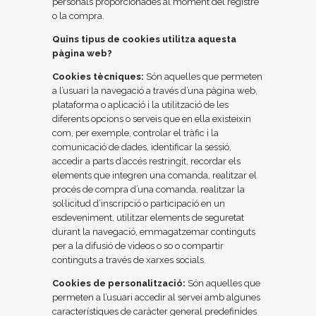
personals proporcionades al moment del registre
o la compra.
Quins tipus de cookies utilitza aquesta
pàgina web?
Cookies tècniques:
Són aquelles que permeten
a l’usuari la navegació a través d’una pàgina web,
plataforma o aplicació i la utilització de les
diferents opcions o serveis que en ella existeixin
com, per exemple, controlar el tràfic i la
comunicació de dades, identificar la sessió,
accedir a parts d’accés restringit, recordar els
elements que integren una comanda, realitzar el
procés de compra d’una comanda, realitzar la
sol·licitud d’inscripció o participació en un
esdeveniment, utilitzar elements de seguretat
durant la navegació, emmagatzemar continguts
per a la difusió de videos o so o compartir
continguts a través de xarxes socials.
Cookies de personalització:
Són aquelles que
permeten a l’usuari accedir al servei amb algunes
característiques de caràcter general predefinides