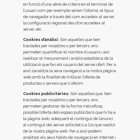
en funció d’una sèrie de criteris en el terminal de
l’usuari com per exemple serien l’idioma, el tipus
de navegador a través del com accedeix al servei,
la configuració regional des d’on accedeix al
servei, etc.
Cookies d’anàlisi:
Són aquelles que ben
tractades per nosaltres o per tercers, ens
permeten quantificar el nombre d’usuaris i així
realitzar el mesurament i anàlisi estadística de la
utilització que fan els usuaris del servei ofert. Per a
això s’analitza la seva navegació a la nostra pàgina
web amb la finalitat de millorar l’oferta de
productes o serveis que li oferim.
Cookies publicitàries:
Són aquelles que, ben
tractades per nosaltres o per tercers, ens
permeten gestionar de la forma més eficaç
possible l’oferta dels espais publicitaris que hi ha a
la pàgina web, adequant el contingut de l’anunci
al contingut del servei sol·licitat o a l’ús que realitzi
de la nostra pàgina web. Per a això podem
analitzar els seus hàbits de navegació en Internet i