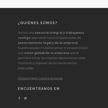
¿QUIÉNES SOMOS?
Somos una
asesoría integral y trabajamos
contigo
abarcando las principales áreas de
asesoramiento legal y de la empresa
.
Nuestro equipo multidisciplinar te proporcionará
una
visión global de tu empresa
que te
permitirá tomar las mejores decisiones en cada
momento y disponer de las herramientas
adecuadas.
Conoce mejor nuestra empresa
ENCUÉNTRANOS EN